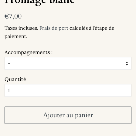
Prix
Prix
€7,00
régulier
réduit
Taxes incluses.
Frais de port
calculés à l'étape de
paiement.
Accompagnements :
Quantité
Ajouter au panier